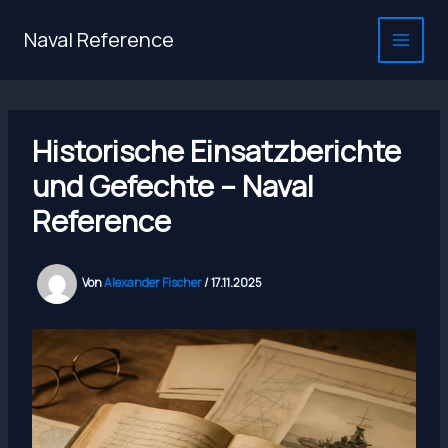
Zum
Inhalt
Naval Reference
springen
Historische Einsatzberichte
und Gefechte – Naval
Reference
Von
Alexander Fischer
/
17.11.2025