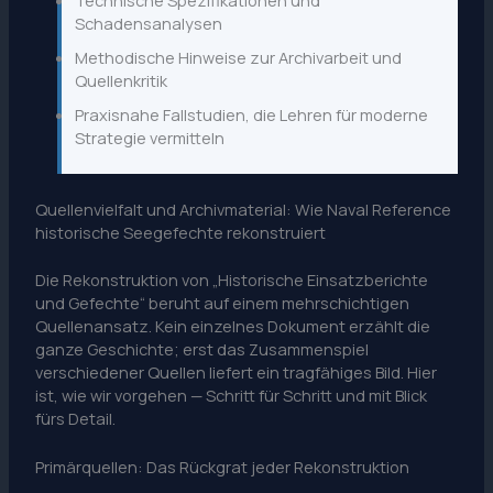
Technische Spezifikationen und
Schadensanalysen
Methodische Hinweise zur Archivarbeit und
Quellenkritik
Praxisnahe Fallstudien, die Lehren für moderne
Strategie vermitteln
Quellenvielfalt und Archivmaterial: Wie Naval Reference
historische Seegefechte rekonstruiert
Die Rekonstruktion von „Historische Einsatzberichte
und Gefechte“ beruht auf einem mehrschichtigen
Quellenansatz. Kein einzelnes Dokument erzählt die
ganze Geschichte; erst das Zusammenspiel
verschiedener Quellen liefert ein tragfähiges Bild. Hier
ist, wie wir vorgehen — Schritt für Schritt und mit Blick
fürs Detail.
Primärquellen: Das Rückgrat jeder Rekonstruktion