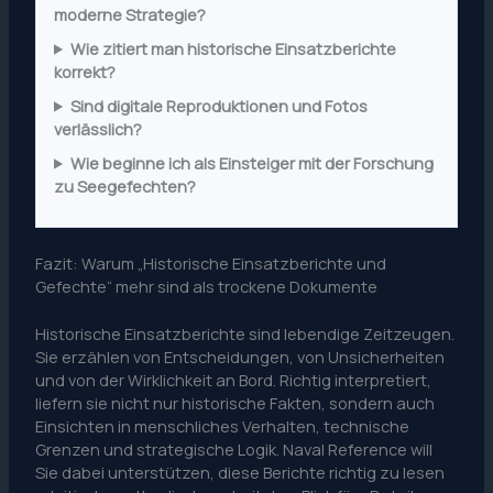
moderne Strategie?
Wie zitiert man historische Einsatzberichte
korrekt?
Sind digitale Reproduktionen und Fotos
verlässlich?
Wie beginne ich als Einsteiger mit der Forschung
zu Seegefechten?
Fazit: Warum „Historische Einsatzberichte und
Gefechte“ mehr sind als trockene Dokumente
Historische Einsatzberichte sind lebendige Zeitzeugen.
Sie erzählen von Entscheidungen, von Unsicherheiten
und von der Wirklichkeit an Bord. Richtig interpretiert,
liefern sie nicht nur historische Fakten, sondern auch
Einsichten in menschliches Verhalten, technische
Grenzen und strategische Logik. Naval Reference will
Sie dabei unterstützen, diese Berichte richtig zu lesen