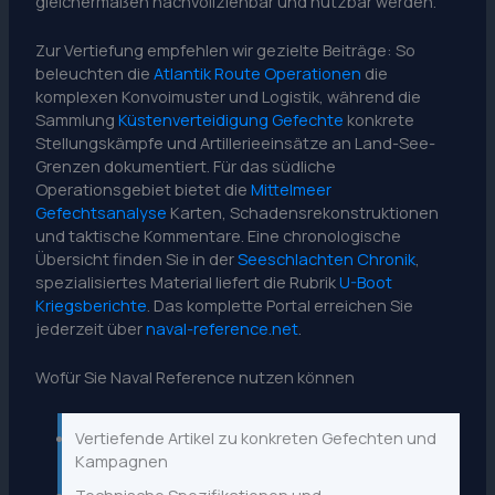
gleichermaßen nachvollziehbar und nutzbar werden.
Zur Vertiefung empfehlen wir gezielte Beiträge: So
beleuchten die
Atlantik Route Operationen
die
komplexen Konvoimuster und Logistik, während die
Sammlung
Küstenverteidigung Gefechte
konkrete
Stellungskämpfe und Artillerieeinsätze an Land-See-
Grenzen dokumentiert. Für das südliche
Operationsgebiet bietet die
Mittelmeer
Gefechtsanalyse
Karten, Schadensrekonstruktionen
und taktische Kommentare. Eine chronologische
Übersicht finden Sie in der
Seeschlachten Chronik
,
spezialisiertes Material liefert die Rubrik
U-Boot
Kriegsberichte
. Das komplette Portal erreichen Sie
jederzeit über
naval-reference.net
.
Wofür Sie Naval Reference nutzen können
Vertiefende Artikel zu konkreten Gefechten und
Kampagnen