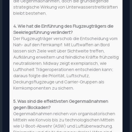
die Gegenmaßnahmen, doch die grundlegende
strategische Wirkung von Unterwasserstreitkräften
bleibt bestehen.
4. Wie hat die Einführung des Flugzeugträgers die
Seekriegsführung verändert?
Der Flugzeugträger verschob die Entscheidung vom
Nah- auf den Fernkampf: Mit Luftwaffen an Bord
lassen sich Ziele weit über Sichtweite treffen,
Aufklärung erweitern und feindliche Kräfte frühzeitig
neutralisieren. Midway zeigt exemplarisch, wie
Lufthoheit Trägeroperationen entscheiden kann;
daraus folgte die Priorität, Luftschutz,
Deckungsflugzeuge und Carrier-Gruppen als
Kernkomponenten zu sichern.
5. Was sind die effektivsten Gegenmaßnahmen
gegen Blockaden?
Gegenmaßnahmen reichen von organisatorischen
Mitteln wie Konvois bis zu technologischen Mitteln
wie U-Boot-Abwehr (ASW) und Luftüberwachung.
Diplomatie und die Nutzung neutraler Häfen sind