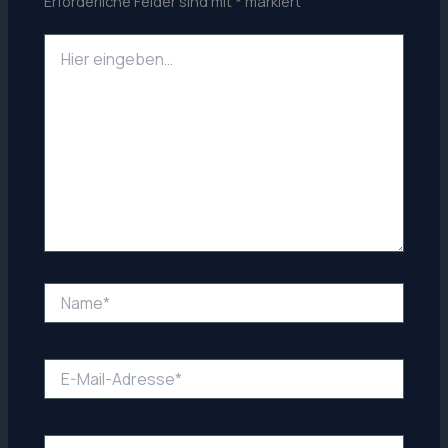
Erforderliche Felder sind mit
*
markiert
Hier
eingeben…
Name*
E-
Mail-
Adresse*
Website