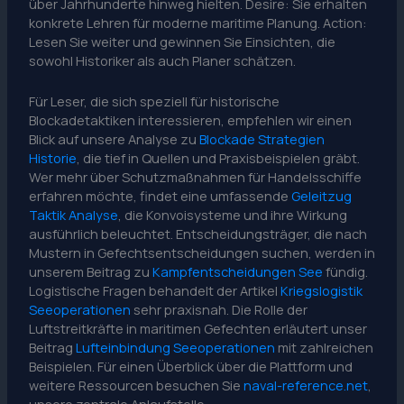
über Jahrhunderte hinweg hielten. Desire: Sie erhalten
konkrete Lehren für moderne maritime Planung. Action:
Lesen Sie weiter und gewinnen Sie Einsichten, die
sowohl Historiker als auch Planer schätzen.
Für Leser, die sich speziell für historische
Blockadetaktiken interessieren, empfehlen wir einen
Blick auf unsere Analyse zu
Blockade Strategien
Historie
, die tief in Quellen und Praxisbeispielen gräbt.
Wer mehr über Schutzmaßnahmen für Handelsschiffe
erfahren möchte, findet eine umfassende
Geleitzug
Taktik Analyse
, die Konvoisysteme und ihre Wirkung
ausführlich beleuchtet. Entscheidungsträger, die nach
Mustern in Gefechtsentscheidungen suchen, werden in
unserem Beitrag zu
Kampfentscheidungen See
fündig.
Logistische Fragen behandelt der Artikel
Kriegslogistik
Seeoperationen
sehr praxisnah. Die Rolle der
Luftstreitkräfte in maritimen Gefechten erläutert unser
Beitrag
Lufteinbindung Seeoperationen
mit zahlreichen
Beispielen. Für einen Überblick über die Plattform und
weitere Ressourcen besuchen Sie
naval-reference.net
,
unsere zentrale Anlaufstelle.