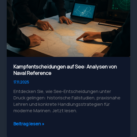
Kampfentscheidungen auf See: Analysen von
Naval Reference
17.11.2025
Entdecken Sie, wie See-Entscheidungen unter
Druck gelingen: historische Fallstudien, praxisnahe
Lehren und konkrete Handlungsstrategien für
moderne Marinen. Jetzt lesen.
Kampfentscheidungen
Beitrag lesen »
auf
See: