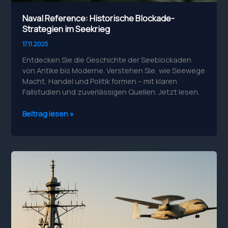
Naval Reference: Historische Blockade-
Strategien im Seekrieg
17.11.2025
Entdecken Sie die Geschichte der Seeblockaden
von Antike bis Moderne. Verstehen Sie, wie Seewege
Macht, Handel und Politik formen – mit klaren
Fallstudien und zuverlässigen Quellen. Jetzt lesen.
Naval
Beitrag lesen »
Reference:
Historische
Blockade-
Strategien
im
Seekrieg