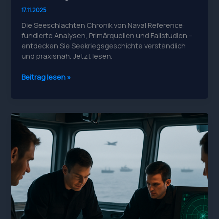
17.11.2025
Die Seeschlachten Chronik von Naval Reference:
fundierte Analysen, Primärquellen und Fallstudien –
entdecken Sie Seekriegsgeschichte verständlich
und praxisnah. Jetzt lesen.
Seeschlachten
Beitrag lesen »
Chronik:
Naval
Reference
mit
Marine-
Kriegsschiffen