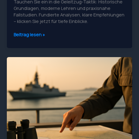
Tauchen Sie ein in die Geleitzug-Taktik: Historische
Grundlagen, moderne Lehren und praxisnahe
Fallstudien. Fundierte Analysen, klare Empfehlungen
– klicken Sie jetzt für tiefe Einblicke.
Geleitzug-
Beitrag lesen »
Taktik:
Eine
Analyse
von
Naval
Reference