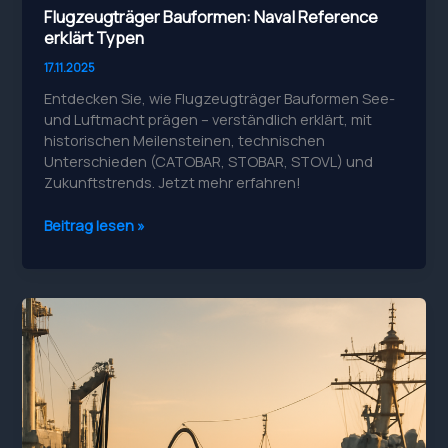
Flugzeugträger Bauformen: Naval Reference
erklärt Typen
17.11.2025
Entdecken Sie, wie Flugzeugträger Bauformen See-
und Luftmacht prägen – verständlich erklärt, mit
historischen Meilensteinen, technischen
Unterschieden (CATOBAR, STOBAR, STOVL) und
Zukunftstrends. Jetzt mehr erfahren!
Flugzeugträger
Beitrag lesen »
Bauformen:
Naval
Reference
erklärt
Typen