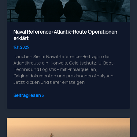
Naval Reference: Atlantik-Route Operationen
erklärt
17.11.2025
Tauchen Sie im Naval Reference-Beitrag in die
Atlantikroute ein: Konvois, Geleitschutz, U-Boot-
Technik und Logistik – mit Primärquellen,
Originaldokumenten und praxisnahen Analysen.
Jetzt klicken und tiefer einsteigen.
Naval
Beitrag lesen »
Reference:
Atlantik-
Route
Operationen
erklärt