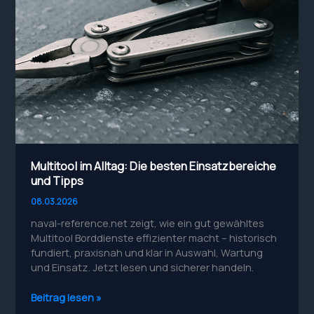
Multitool im Alltag: Die besten Einsatzbereiche
und Tipps
08.03.2026
naval-reference.net zeigt, wie ein gut gewähltes
Multitool Borddienste effizienter macht – historisch
fundiert, praxisnah und klar in Auswahl, Wartung
und Einsatz. Jetzt lesen und sicherer handeln.
Multitool
Beitrag lesen »
im