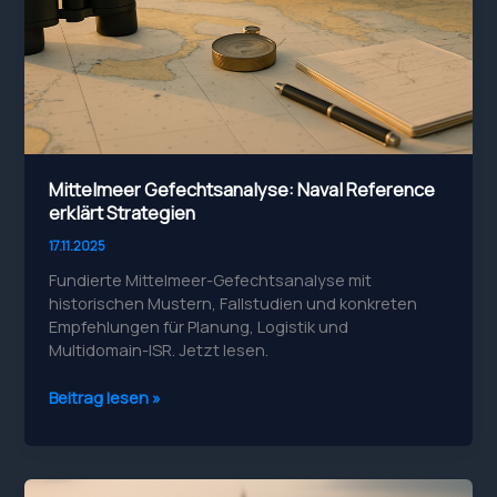
Mittelmeer Gefechtsanalyse: Naval Reference
erklärt Strategien
17.11.2025
Fundierte Mittelmeer-Gefechtsanalyse mit
historischen Mustern, Fallstudien und konkreten
Empfehlungen für Planung, Logistik und
Multidomain-ISR. Jetzt lesen.
Mittelmeer
Beitrag lesen »
Gefechtsanalyse:
Naval
Reference
erklärt