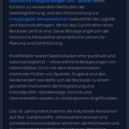
Historische Kriegsstrategien und Taktiken
liefert
Kontext zu verwandten Methoden der
Seekriegsführung; und die Untersuchung zur
Kriegslogistik Seeoperationen
beleuchtet die Logistik-
und Nachschubfragen, die für das Durchhalten einer
Blockade zentral sind. Diese Beiträge ergänzen die
historische Perspektive um praktische Lehren für
Planung und Durchführung.
Im Mittelalter waren Seeblockaden eher punktuell und
saisonal begrenzt — etwa während Belagerungen von
Hafenstädten. Doch mit dem Wiedererstarken
stehender Flotten von Spanien, England und den
Niederlanden wandelte sich die Blockade zu einem
gezielten Instrument der Kriegführung und
Kolonialpolitik: Handelswege, Konvois und
Überseehäfen wurden zu strategischen Angriffszielen.
Das 19. Jahrhundert brachte die industrielle Revolution
auf See: Dampfschiffe, verbesserte Kanonen und
schnellere Kommunikation erhöhten die Reichweite und
Zuverlässigkeit maritimer Operationen. Britannien