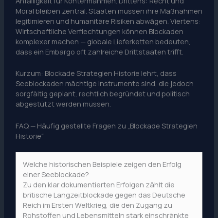
Anfälligkeit für Kontermahmen. Drittens: Recht und
Moral bleiben zentral. Staaten müssen ihre Maßnahmen
legitimieren und humanitäre Risiken abwägen. Viertens:
Wirtschaftliche Verflechtungen können Blockaden
komplexer machen — globale Lieferketten bedeuten,
dass ein Embargo oft zahlreiche Drittstaaten trifft.
Kurzum: Blockade Strategien Historie lehrt, dass
Seeblockaden mächtige Instrumente sind, die jedoch
sorgfältig geplant, rechtlich begründet und politisch
abgestützt werden müssen.
FAQ — Häufig gestellte Fragen zu „Blockade Strategien
Historie“
Welche historischen Beispiele zeigen den Erfolg
einer Seeblockade?
Zu den klar dokumentierten Erfolgen zählt die
britische Langzeitblockade gegen das Deutsche
Reich im Ersten Weltkrieg, die den Zugang zu
Rohstoffen und Lebensmitteln stark einschränkte